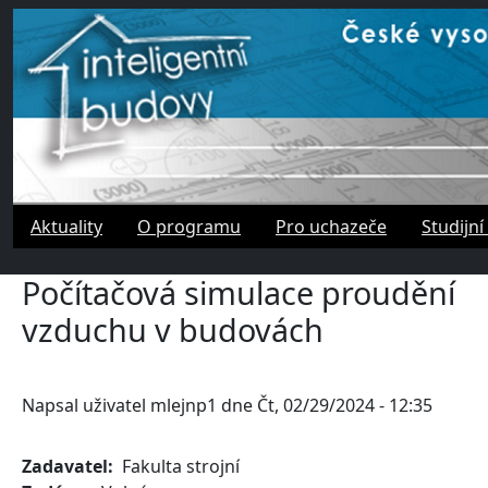
Přejít k hlavnímu obsahu
Aktuality
O programu
Pro uchazeče
Studijní
Počítačová simulace proudění
vzduchu v budovách
Napsal uživatel
mlejnp1
dne
Čt, 02/29/2024 - 12:35
Zadavatel
Fakulta strojní