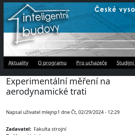
Přejít k hlavnímu obsahu
Aktuality
O programu
Pro uchazeče
Studijní
Experimentální měření na
aerodynamické trati
Napsal uživatel
mlejnp1
dne
Čt, 02/29/2024 - 12:29
Zadavatel
Fakulta strojní